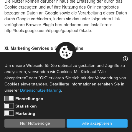
Die Nutzer können darüber hinaus die Erfassung der durch das
Cookie erzeugten und auf ihre Nutzung des Onlineangebotes
bezogenen Daten an Google sowie die Verarbeitung dieser Daten
durch Google verhindern, indem sie das unter folgendem Link
verfügbare Browser-Plugin herunterladen und installieren:
http://tools.google.com/dlpage/gaoptout?hl=de
.
XI. Marketing-Services & Social Plugins
1. Google-Re/Marketing-Services
Wir nutzen auf Grundlage unserer berechtigten Interessen (d.h.
Interesse an der Analyse, Optimierung und wirtschaftlichem
Um unsere Webseite für Sie optimal zu gestalten und Zugriffe zu
Betrieb unseres Onlineangebotes im Sinne des Art. 6 Abs. 1 lit. f.
analysieren, verwenden wir Cookies. Mit Klick auf "Alle
DSGVO) ggfls. die Marketing- und Remarketing-Dienste (kurz
akzeptieren" oder "OK" erklären Sie sich mit der Verwendung von
„Google-Marketing-Services”) der Google LLC, 1600
Cookies einverstanden. Detaillierte Informationen erhalten Sie in
Amphitheatre Parkway, Mountain View, CA 94043, USA,
unserer
Datenschutzerklärung
.
(„Google“).
Einstellungen
Statistiken
Google ist unter dem Privacy-Shield-Abkommen zertifiziert und
bietet hierdurch eine Garantie, das europäische Datenschutzrecht
Marketing
einzuhalten:
https://www.privacyshield.gov/participant?
Nur Notwendige
Alle akzeptieren
id=a2zt000000001L5AAI&status=Active