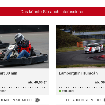
Das könnte Sie auch interessieren
art 30 min
Lamborghini Huracán
ab: 40,00 €*
ab: 39
ügbar
verfügbar
RFAHREN SIE MEHR!
ERFAHREN SIE MEHR!