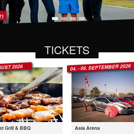
n
n
n
n
1
2
3
4
TICKETS
04. - 06. SEPTEMBER 2026
GUST 2026
t Grill & BBQ
Asia Arena