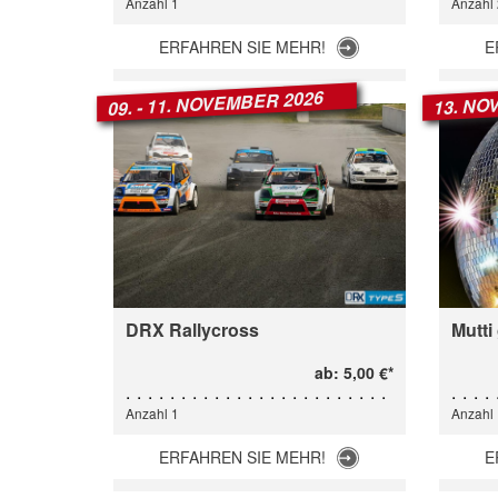
Anzahl 1
Anzahl 
ERFAHREN SIE MEHR!
E
09. - 11. NOVEMBER 2026
13. NO
DRX Rallycross
Mutti
ab: 5,00 €*
Anzahl 1
Anzahl 
ERFAHREN SIE MEHR!
E