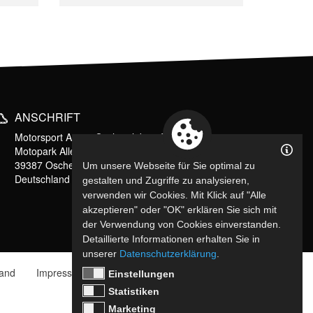
ANSCHRIFT
Motorsport Arena Oschersleben GmbH
Motopark Allee 20 - 22
39387 Oschersleben
Um unsere Webseite für Sie optimal zu
Deutschland
gestalten und Zugriffe zu analysieren,
verwenden wir Cookies. Mit Klick auf "Alle
akzeptieren" oder "OK" erklären Sie sich mit
der Verwendung von Cookies einverstanden.
Detaillierte Informationen erhalten Sie in
unserer
Datenschutzerklärung
.
sand
Impressum
Barrierefreiheit
Einstellungen
Statistiken
Marketing