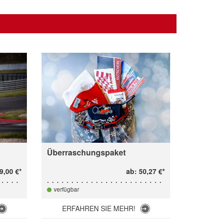
Überraschungspaket
Türvorl
9,00 €*
ab: 50,27 €*
verfügbar
verfügb
ERFAHREN SIE MEHR!
ERF