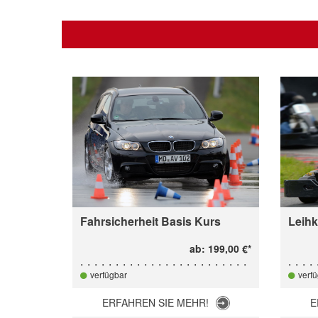
 Arena
Fahrsicherheit Basis Kurs
Leihk
b: 3,00 €*
ab: 199,00 €*
verfügbar
verf
!
ERFAHREN SIE MEHR!
E