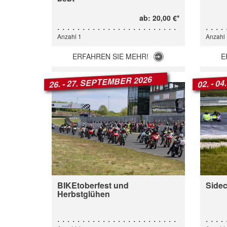
ab: 20,00 €*
Anzahl 1
Anzahl 
ERFAHREN SIE MEHR!
E
26. - 27. SEPTEMBER 2026
02. - 0
BIKEtoberfest und
Sidec
Herbstglühen